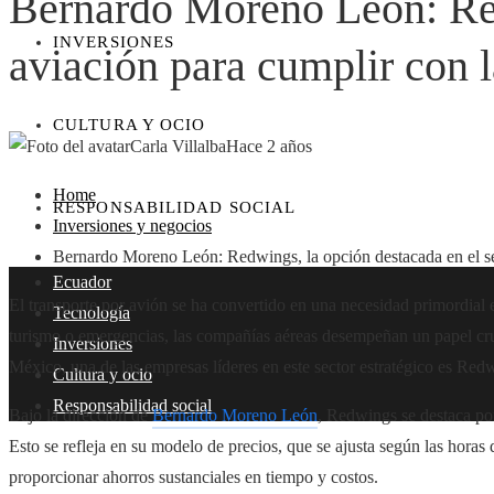
Bernardo Moreno León: Redw
INVERSIONES
aviación para cumplir con 
CULTURA Y OCIO
Carla Villalba
Hace 2 años
Home
RESPONSABILIDAD SOCIAL
Inversiones y negocios
Bernardo Moreno León: Redwings, la opción destacada en el sec
Ecuador
El transporte por avión se ha convertido en una necesidad primordial e
Tecnología
turismo o emergencias, las compañías aéreas desempeñan un papel cru
Inversiones
México, una de las empresas líderes en este sector estratégico es Red
Cultura y ocio
Responsabilidad social
Bajo la dirección de
Bernardo Moreno León
, Redwings se destaca por
Esto se refleja en su modelo de precios, que se ajusta según las horas
proporcionar ahorros sustanciales en tiempo y costos.