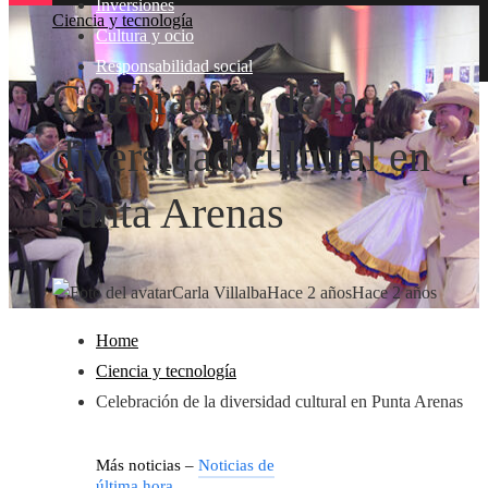
Inversiones
Ciencia y tecnología
Cultura y ocio
Responsabilidad social
Celebración de la
diversidad cultural en
Punta Arenas
Carla Villalba
Hace 2 años
Hace 2 años
Home
Ciencia y tecnología
Celebración de la diversidad cultural en Punta Arenas
Más noticias –
Noticias de
última hora