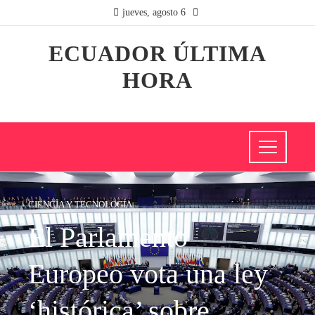
jueves, agosto 6
ECUADOR ÚLTIMA
HORA
CIENCIA Y TECNOLOGÍA
El Parlamento
Europeo vota una ley
‘histórica’ sobre