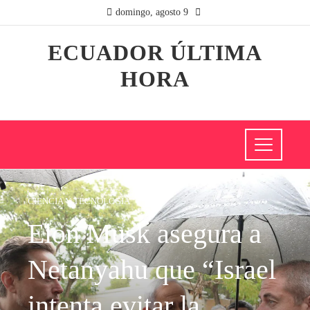
domingo, agosto 9
ECUADOR ÚLTIMA
HORA
CIENCIA Y TECNOLOGÍA
Elon Musk asegura a
Netanyahu que “Israel
intenta evitar la