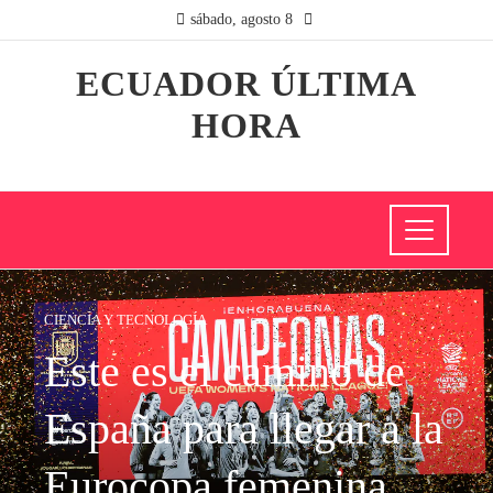
sábado, agosto 8
ECUADOR ÚLTIMA
HORA
CIENCIA Y TECNOLOGÍA
Este es el camino de
España para llegar a la
Eurocopa femenina