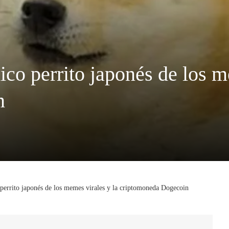
ico perrito japonés de los m
n
 perrito japonés de los memes virales y la criptomoneda Dogecoin