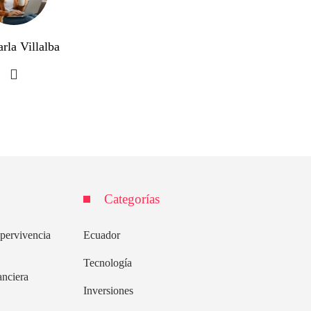
rla Villalba
Categorías
upervivencia
Ecuador
Tecnología
anciera
Inversiones