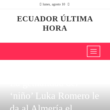
lunes, agosto 10
ECUADOR ÚLTIMA
HORA
CIENCIA Y TECNOLOGÍA
La genialidad del
‘niño’ Luka Romero le
da al Almería el