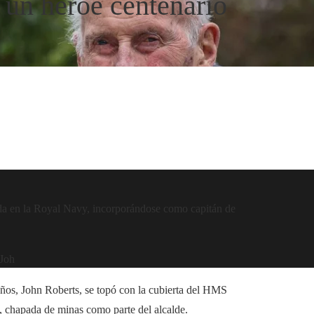
, un héroe centenario
ada en la Royal Navy, incorporándose como capitán de
 Joh
años, John Roberts, se topó con la cubierta del HMS
a, chapada de minas como parte del alcalde.