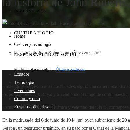
la historia de John Roberts
INVERSIONES
Carla Villalba
Hace 2 años
Hace 2 años
CULTURA Y OCIO
Home
Ciencia y tecnología
la historia de John Roberts, un héroe centenario
RESPONSABILIDAD SOCIAL
Medios relacionados –
Últimas noticias
Ecuador
Tecnología
Habiendo sobrevivido a las hostilidades, siguió una carrera abandon
Inversiones
los portaaviones Ark Royal y ascendiendo al rango de contramaestre.
Cultura y ocio
Responsabilidad social
Experto en la Royal Navy británica y veterano del Día D, contrapeso
En la madrugada del 6 de junio de 1944, un joven subteniente de 20 
Serapis, un destructor británico, en su paso por el Canal de la Manch