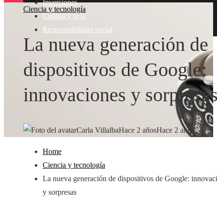
Inversiones
Ciencia y tecnología
Cultura y ocio
Responsabilidad social
La nueva generación de
dispositivos de Google:
innovaciones y sorpresa
Carla Villalba
Hace 2 años
Hace 2 años
Home
Ciencia y tecnología
La nueva generación de dispositivos de Google: innovac
y sorpresas