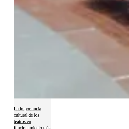
La importancia
cultural de los
teatros en
funcionamiento más