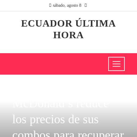
sábado, agosto 8
ECUADOR ÚLTIMA
HORA
INVERSIONES Y NEGOCIOS
McDonald’s reduce
los precios de sus
combos para recuperar