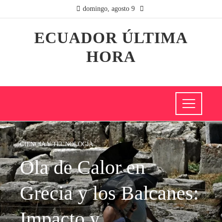
domingo, agosto 9
ECUADOR ÚLTIMA
HORA
CIENCIA Y TECNOLOGÍA
Ola de Calor en
Grecia y los Balcanes:
Impacto y