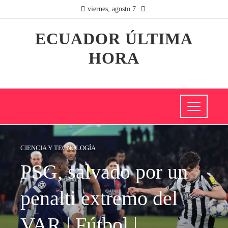
viernes, agosto 7
ECUADOR ÚLTIMA
HORA
CIENCIA Y TECNOLOGÍA
PSG, salvado por un
penalti extremo del
VAR | Fútbol |