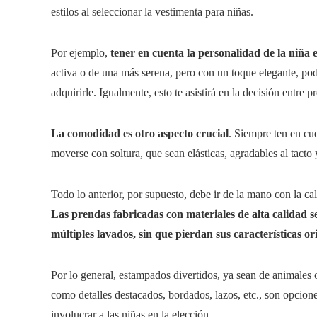
estilos al seleccionar la vestimenta para niñas.
Por ejemplo,
tener en cuenta la personalidad de la niña es
activa o de una más serena, pero con un toque elegante, podr
adquirirle. Igualmente, esto te asistirá en la decisión entr
La comodidad es otro aspecto crucial
. Siempre ten en cu
moverse con soltura, que sean elásticas, agradables al tact
Todo lo anterior, por supuesto, debe ir de la mano con la ca
Las prendas fabricadas con materiales de alta calidad 
múltiples lavados, sin que pierdan sus características or
Por lo general, estampados divertidos, ya sean de animales o 
como detalles destacados, bordados, lazos, etc., son opcion
involucrar a las niñas en la elección.