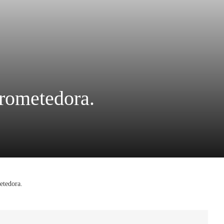
prometedora.
etedora.