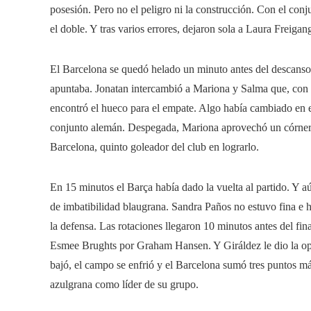
posesión. Pero no el peligro ni la construcción. Con el co
el doble. Y tras varios errores, dejaron sola a Laura Freiga
El Barcelona se quedó helado un minuto antes del descanso.
apuntaba. Jonatan intercambió a Mariona y Salma que, con 
encontró el hueco para el empate. Algo había cambiado en el
conjunto alemán. Despegada, Mariona aprovechó un córner 
Barcelona, ​​quinto goleador del club en lograrlo.
En 15 minutos el Barça había dado la vuelta al partido. Y aú
de imbatibilidad blaugrana. Sandra Paños no estuvo fina e 
la defensa. Las rotaciones llegaron 10 minutos antes del fi
Esmee Brughts por Graham Hansen. Y Giráldez le dio la opo
bajó, el campo se enfrió y el Barcelona sumó tres puntos má
azulgrana como líder de su grupo.