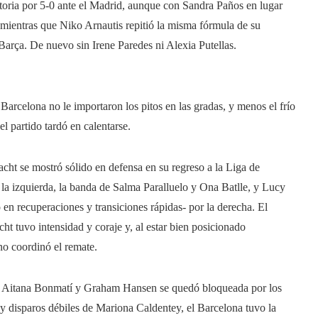
ctoria por 5-0 ante el Madrid, aunque con Sandra Paños en lugar
-, mientras que Niko Arnautis repitió la misma fórmula de su
 Barça. De nuevo sin Irene Paredes ni Alexia Putellas.
arcelona no le importaron los pitos en las gradas, y menos el frío
l partido tardó en calentarse.
acht se mostró sólido en defensa en su regreso a la Liga de
la izquierda, la banda de Salma Paralluelo y Ona Batlle, y Lucy
 en recuperaciones y transiciones rápidas- por la derecha. El
ht tuvo intensidad y coraje y, al estar bien posicionado
no coordinó el remate.
dúo Aitana Bonmatí y Graham Hansen se quedó bloqueada por los
 y disparos débiles de Mariona Caldentey, el Barcelona tuvo la